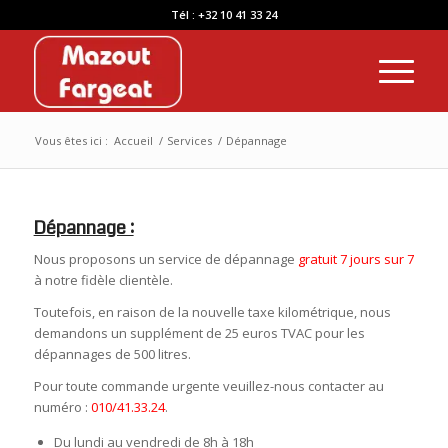
Tél : +32 10 41 33 24
Vous êtes ici :
Accueil
/
Services
/
Dépannage
Dépannage :
Nous proposons un service de dépannage
gratuit 7 jours sur 7
à notre fidèle clientèle.
Toutefois, en raison de la nouvelle taxe kilométrique, nous
demandons un supplément de 25 euros TVAC pour les
dépannages de 500 litres.
Pour toute commande urgente veuillez-nous contacter au
numéro :
010/41.33.24
.
Du lundi au vendredi de 8h à 18h